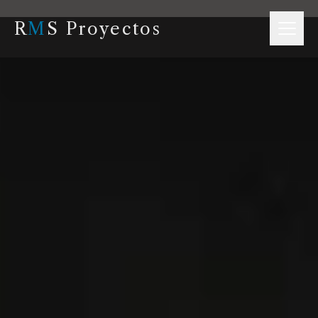
R
M
S Proyectos