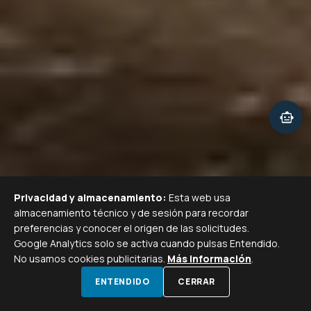
smart_toy
Privacidad y almacenamiento:
Esta web usa
almacenamiento técnico y de sesión para recordar
preferencias y conocer el origen de las solicitudes.
Google Analytics solo se activa cuando pulsas Entendido.
No usamos cookies publicitarias.
Más información
.
SCROLL PARA EXPLORAR
call
calendar_month
ENTENDIDO
CERRAR
LLAMAR
VISITA GRATIS
WHATSAPP