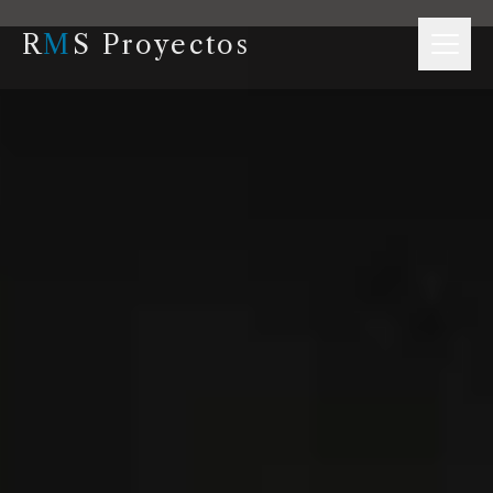
R
M
S Proyectos