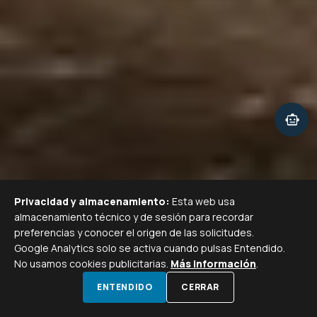
smart_toy
Privacidad y almacenamiento:
Esta web usa
almacenamiento técnico y de sesión para recordar
preferencias y conocer el origen de las solicitudes.
Google Analytics solo se activa cuando pulsas Entendido.
No usamos cookies publicitarias.
Más información
.
SCROLL PARA EXPLORAR
call
calendar_month
ENTENDIDO
CERRAR
LLAMAR
VISITA GRATIS
WHATSAPP