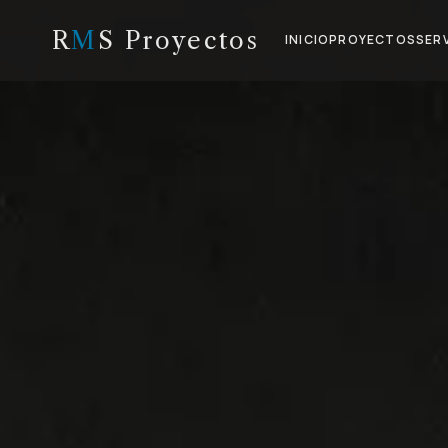
R
M
S Proyectos
INICIO
PROYECTOS
SER