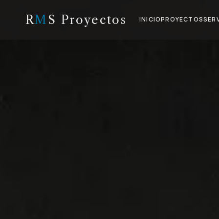
R
M
S Proyectos
INICIO
PROYECTOS
SER