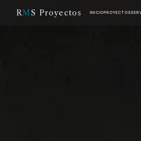
R
M
S Proyectos
INICIO
PROYECTOS
SER