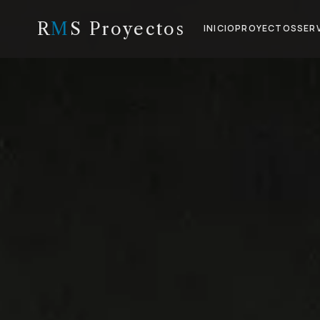
R
M
S Proyectos
INICIO
PROYECTOS
SER