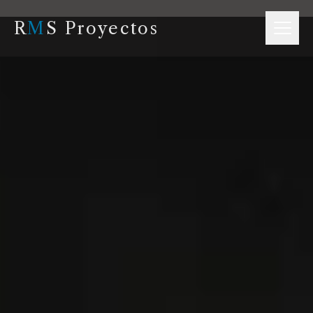
R
M
S Proyectos