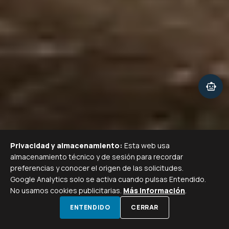
smart_toy
Privacidad y almacenamiento:
Esta web usa
almacenamiento técnico y de sesión para recordar
preferencias y conocer el origen de las solicitudes.
Google Analytics solo se activa cuando pulsas Entendido.
No usamos cookies publicitarias.
Más información
.
SCROLL PARA EXPLORAR
call
calendar_month
ENTENDIDO
CERRAR
LLAMAR
VISITA GRATIS
WHATSAPP