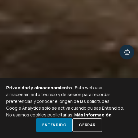
smart_toy
Privacidad y almacenamiento:
Esta web usa
almacenamiento técnico y de sesión para recordar
preferencias y conocer el origen de las solicitudes.
Google Analytics solo se activa cuando pulsas Entendido.
No usamos cookies publicitarias.
Más información
.
SCROLL PARA EXPLORAR
call
calendar_month
ENTENDIDO
CERRAR
LLAMAR
VISITA GRATIS
WHATSAPP