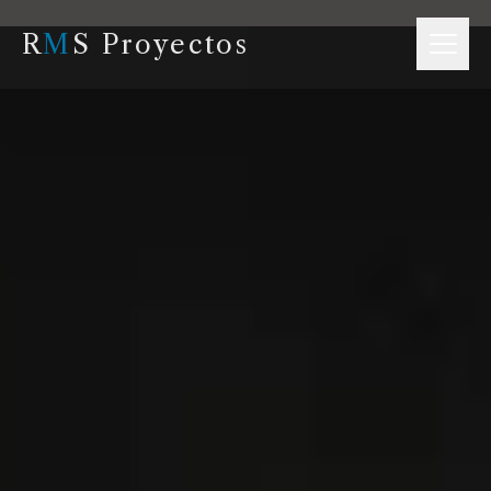
R
M
S Proyectos