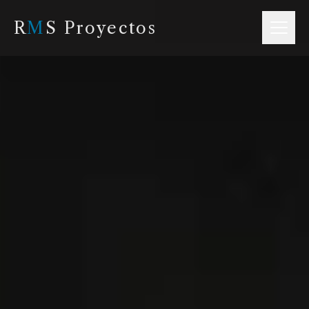
R
M
S Proyectos