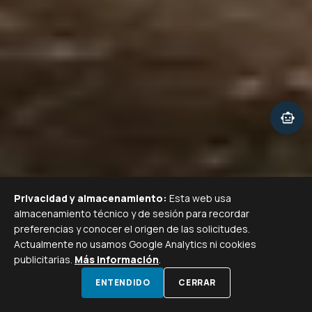
smart_toy
Privacidad y almacenamiento:
Esta web usa
almacenamiento técnico y de sesión para recordar
preferencias y conocer el origen de las solicitudes.
Actualmente no usamos Google Analytics ni cookies
publicitarias.
Más información
.
call
calendar_month
ENTENDIDO
CERRAR
LLAMAR
VISITA GRATIS
WHATSAPP